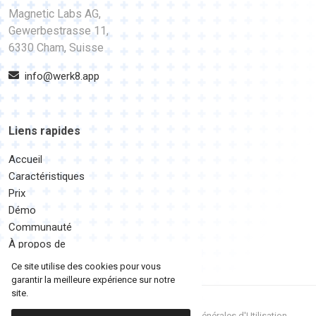
Magnetic Labs AG,
Gewerbestrasse 11,
6330 Cham, Suisse
info@werk8.app
Liens rapides
Accueil
Caractéristiques
Prix
Démo
Communauté
À propos de
Ce site utilise des cookies pour vous
garantir la meilleure expérience sur notre
site.
© 2026 Magnetic Labs AG
|
Conditions Générales d'Utilisation